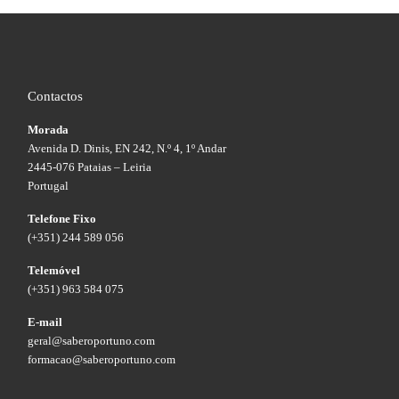
Contactos
Morada
Avenida D. Dinis, EN 242, N.º 4, 1º Andar
2445-076 Pataias – Leiria
Portugal
Telefone Fixo
(+351) 244 589 056
Telemóvel
(+351) 963 584 075
E-mail
geral@saberoportuno.com
formacao@saberoportuno.com