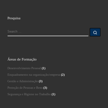
Pesquisa
Áreas de Formação
Desenvolvimento Pessoal
(1)
Enquadramento na organização/empresa
(2)
Gestão e Administração
(3)
Proteção de Pessoas e Bens
(3)
Segurança e Higiene no Trabalho
(1)